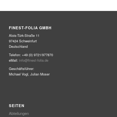
FINEST-FOLIA GMBH
Alo­is-Türk-Stra­ße 11
97424 Schweinfurt
Deutschland
Tele­fon: +49 (0) 9721/977870
eMail:
info@finest-folia.de
Geschäfts­füh­rer:
Micha­el Vogl, Juli­an Moser
SEITEN
Abteilungen